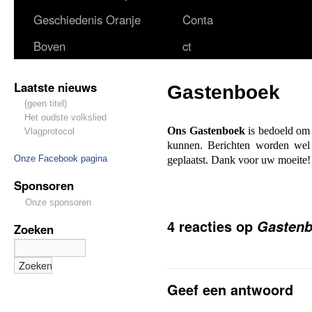
Geschiedenis Oranje
Conta
Boven
ct
Laatste nieuws
Gastenboek
(geen titel)
Het oudste volkslied
Ons Gastenboek
is bedoeld om u
Vlagprotocol
kunnen. Berichten worden wel 
Onze Facebook pagina
geplaatst. Dank voor uw moeite
Sponsoren
Onze sponsoren
4 reacties op
Gasten
Zoeken
Geef een antwoord