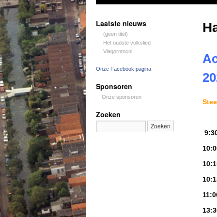
Laatste nieuws
H
(geen titel)
Het oudste volkslied
Vlagprotocol
Ac
Onze Facebook pagina
20
Sponsoren
Onze sponsoren
Ste
Zoeken
9:3
10:0
10:
10:
11:
13: