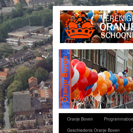
slidingdoor
Oranje Boven
Programmaboe
Geschiedenis Oranje Boven
C