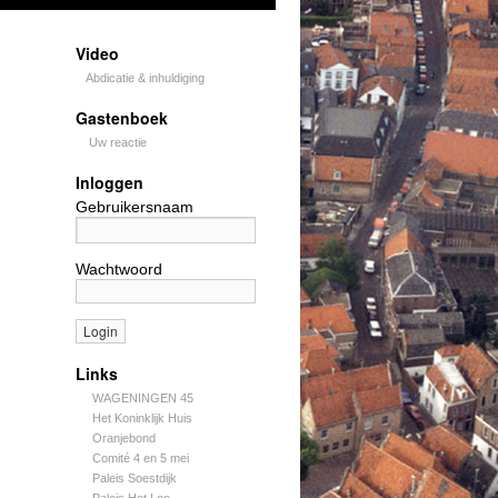
Video
Abdicatie & inhuldiging
Gastenboek
Uw reactie
Inloggen
Gebruikersnaam
Wachtwoord
Links
WAGENINGEN 45
Het Koninklijk Huis
Oranjebond
Comité 4 en 5 mei
Paleis Soestdijk