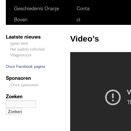
Geschiedenis Oranje
Conta
Boven
ct
Laatste nieuws
Video’s
(geen titel)
Het oudste volkslied
Vlagprotocol
Onze Facebook pagina
Sponsoren
Onze sponsoren
Zoeken