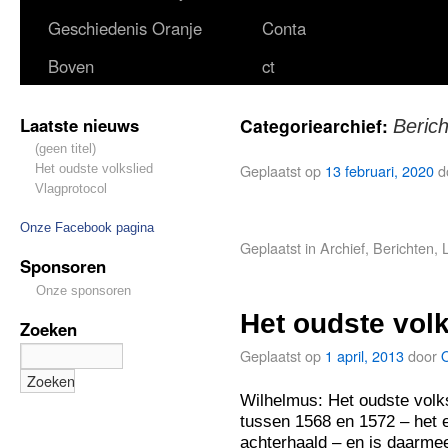
Geschiedenis Oranje
Conta
Boven
ct
Laatste nieuws
Categoriearchief:
Beric
(geen titel)
Geplaatst op
13 februari, 2020
d
Het oudste volkslied
Vlagprotocol
Onze Facebook pagina
Geplaatst in
Archief
,
Berichten
,
Sponsoren
Onze sponsoren
Het oudste volk
Zoeken
Geplaatst op
1 april, 2013
door
Wilhelmus: Het oudste volk
tussen 1568 en 1572 – het e
achterhaald – en is daarmee